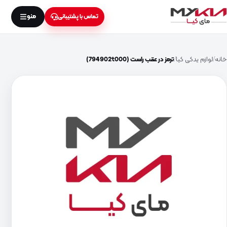
منو
تماس با پشتیبانی
خانه
لوازم یدکی کیا
ترمز در عقب راست (794902t000)