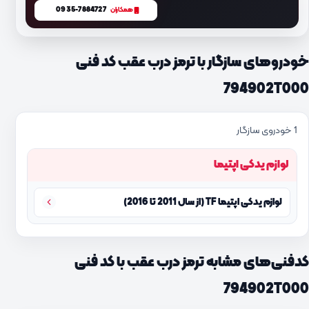
0935-7884727
همکاران
خودروهای سازگار با ترمز درب عقب کد فنی
794902T000
1 خودروی سازگار
لوازم یدکی اپتیما
لوازم یدکی اپتیما TF (از سال 2011 تا 2016)
کدفنی‌های مشابه ترمز درب عقب با کد فنی
794902T000