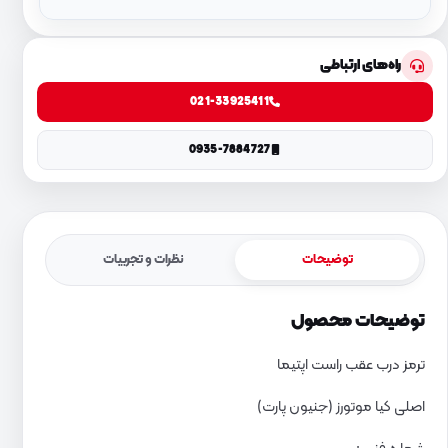
راه‌های ارتباطی
021-33925411
0935-7884727
توضیحات
نظرات و تجربیات
توضیحات محصول
ترمز درب عقب راست اپتیما
اصلی کیا موتورز (جنیون پارت)