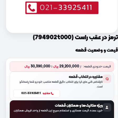
ترمز در عقب راست (794902t000)
قیمت و وضعیت قطعه
30,390,000
29,200,000
قیمت حدودی قطعه:
از
ریال
تا
ریال
مشاوره در انتخاب قطعه
کارشناس فنی مای کیا برای انتخاب دقیق قطعه مناسب خودرو شما پاسخگو
است.
021-33925411
مشاوره
ویژه مکانیک‌ها و همکاران قطعات
خرید عمده، قیمت همکاری و استعلام سریع این قطعه از واحد فروش همکاران.