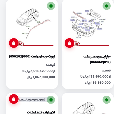
جاپایی روی سپر عقب
ایربگ پرده ای راست (850202J000)
(866452J010)
قیمت:
قیمت:
از 1,016,420,000 ریال تا
از 133,890,000 ریال تا
1,057,900,000 ریال
139,360,000 ریال
تصویر موجود نیست
نگهدارنده کلید استارت