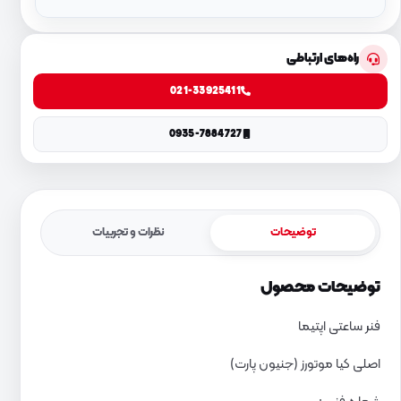
راه‌های ارتباطی
021-33925411
0935-7884727
توضیحات
نظرات و تجربیات
توضیحات محصول
فنر ساعتی اپتیما
اصلی کیا موتورز (جنیون پارت)