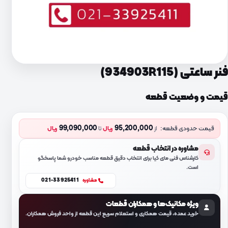
فنر ساعتی (934903R115)
قیمت و وضعیت قطعه
99,090,000
95,200,000
قیمت حدودی قطعه:
از
ریال
تا
ریال
مشاوره در انتخاب قطعه
کارشناس فنی مای کیا برای انتخاب دقیق قطعه مناسب خودرو شما پاسخگو
است.
021-33925411
مشاوره
ویژه مکانیک‌ها و همکاران قطعات
خرید عمده، قیمت همکاری و استعلام سریع این قطعه از واحد فروش همکاران.