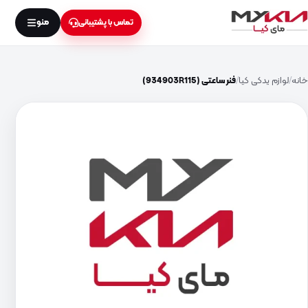
منو
تماس با پشتیبانی
خانه
لوازم یدکی کیا
فنر ساعتی (934903R115)