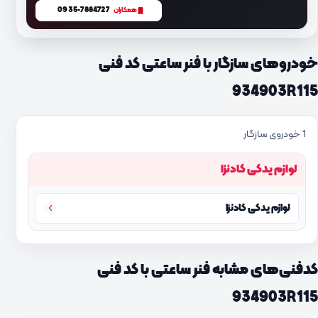
0935-7884727
همکاران
خودروهای سازگار با فنر ساعتی کد فنی
934903R115
1 خودروی سازگار
لوازم یدکی کادنزا
لوازم یدکی کادنزا
کدفنی‌های مشابه فنر ساعتی با کد فنی
934903R115