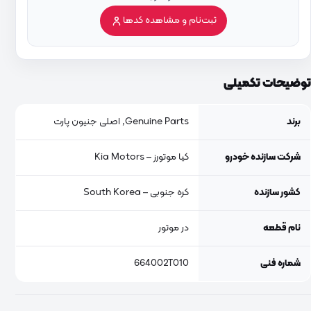
ثبت‌نام و مشاهده کدها
توضیحات تکمیلی
برند
Genuine Parts, اصلی جنیون پارت
شرکت سازنده خودرو
کیا موتورز – Kia Motors
کشور سازنده
کره جنوبی – South Korea
نام قطعه
در موتور
شماره فنی
664002T010