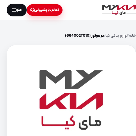
منو
تماس با پشتیبانی
خانه
لوازم یدکی کیا
در موتور (664002T010)