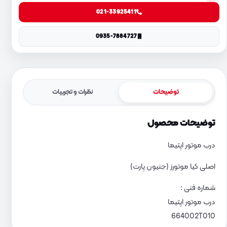
021-33925411
0935-7884727
توضیحات
نظرات و تجربیات
توضیحات محصول
درب موتور اپتیما
اصلی کیا موتورز (جنیون پارت)
شماره فنی :
درب موتور اپتیما
664002T010