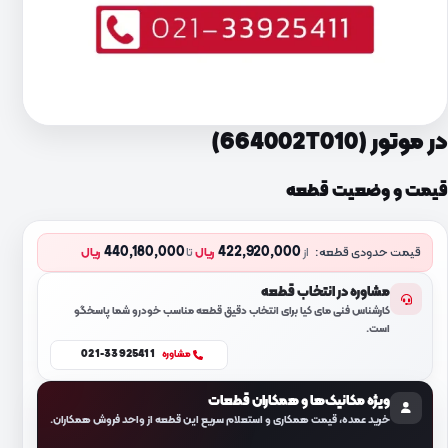
در موتور (664002T010)
قیمت و وضعیت قطعه
440,180,000
422,920,000
قیمت حدودی قطعه:
از
ریال
تا
ریال
مشاوره در انتخاب قطعه
کارشناس فنی مای کیا برای انتخاب دقیق قطعه مناسب خودرو شما پاسخگو
است.
021-33925411
مشاوره
ویژه مکانیک‌ها و همکاران قطعات
خرید عمده، قیمت همکاری و استعلام سریع این قطعه از واحد فروش همکاران.