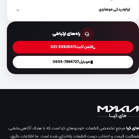
لوازم یدکی موهاوی
راه‌های ارتباطی
تلفن ثابت
021-33925411
موبایل
0935-7884727
مای کیا
مرجع تخصصی قطعات خودروهای کیا است که با هدف آگاهی‌بخشی،
شفافیت قیمت و انتخاب درست قطعات راه‌اندازی شده است. ما اطلاعات دقیق،