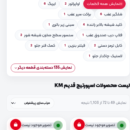
نمایش همه قطعات
اواپراتور
ایربگ
6
2
شلگیر عقب
براکت سپر عقب
1
6
کلید شیشه بالابر راننده
سینی زیر باتری
1
4
فلاپ درب صندوق عقب
سنسور سطح مخزن شیشه شور
2
1
کابل ترمز دستی
فیلتر بنزین
کمک فنر جلو
2
1
2
لاستیک چاکدار جلو
1
نمایش 135 دسته‌بندی قطعه دیگر
لیست محصولات اسپورتیج قدیم KM
نمایش 49 تا 72 از 1,103 نتیجه
تصویر موجود نیست
تصویر موجود نیست