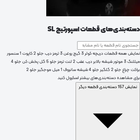
دسته‌بندی‌های قطعات اسپورتیج SL
نمایش همه قطعات
دریچه کولر
3
گیج روغن
3
ترمز درب جلو
2
کاپوت
1
سنسور
میللنگ
3
موتور شیشه بالابر درب عقب
2
لنت ترمز جلو
5
گل پخش کن جلو
4
براکت چراغ جلو
2
گلگیر جلو
4
شیشه سانروف
1
میل موجگیر جلو
2
برای مشاهده دسته‌بندی‌های بیشتر اسکرول کنید
نمایش 157 دسته‌بندی قطعه دیگر