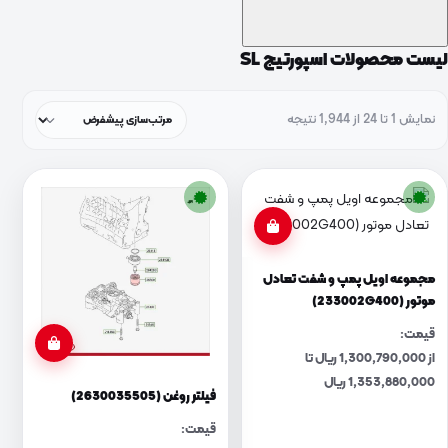
لیست محصولات اسپورتیج SL
نمایش 1 تا 24 از 1,944 نتیجه
مجموعه اویل پمپ و شفت تعادل
موتور (233002G400)
قیمت:
از 1,300,790,000 ریال تا
1,353,880,000 ریال
فیلتر روغن (2630035505)
قیمت: