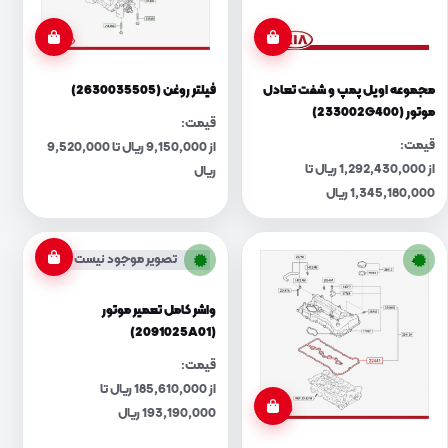
مجموعه اویل پمپ و شفت تعادل
فیلتر روغن (2630035505)
موتور (233002G400)
قیمت:
قیمت:
از 9,150,000 ریال تا 9,520,000
از 1,292,430,000 ریال تا
ریال
1,345,180,000 ریال
تصویر موجود نیست
واشر کامل تعمیر موتور
(2091025A01)
قیمت:
از 185,610,000 ریال تا
193,190,000 ریال