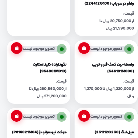
واشر در سوپاپ (224412G100)
قیمت:
از 20,750,000 ریال تا
21,590,000 ریال
تصویر موجود نیست
تصویر موجود نیست
واسطه بین کمک فنر و توپی
نگهدارنده کلید استارت
(954901M010)
(546191M000)
قیمت:
قیمت:
از 1,220,000 ریال تا 1,270,000
از 260,560,000 ریال تا
ریال
271,200,000 ریال
تصویر موجود نیست
تصویر موجود نیست
میل لنگ (231112G230)
موکت نیو سراتو بژ (P814021M04)